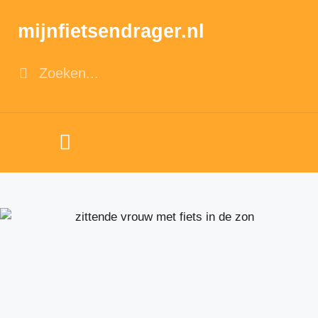
mijnfietsendrager.nl