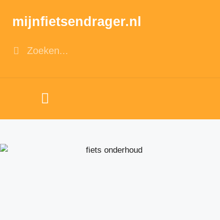
mijnfietsendrager.nl